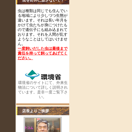
虫を野外に放さないで！
虫は種類は同じでも住んでい
る地域により少しづつ生態が
違います。それは長い年月を
かけて虫たちが身につけたも
ので遺伝子にも組み込まれて
おります。それを人間が乱す
ようなことはしてはいけませ
ん。
一度飼いだした虫は最後まで
責任を持って飼ってあげてく
ださい
。
環境省のサイトにて、外来生
物法について詳しく説明され
ています。是非一度ご覧下さ
い。
店長よりご挨拶