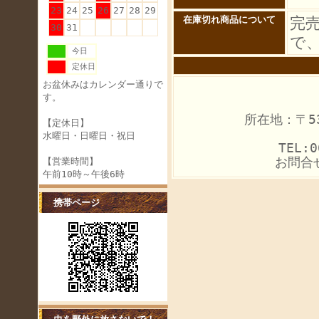
23
24
25
26
27
28
29
完
在庫切れ商品について
30
31
で
今日
定休日
お盆休みはカレンダー通りで
す。
所在地：〒53
【定休日】
水曜日・日曜日・祝日
TEL:0
お問合
【営業時間】
午前10時～午後6時
携帯ページ