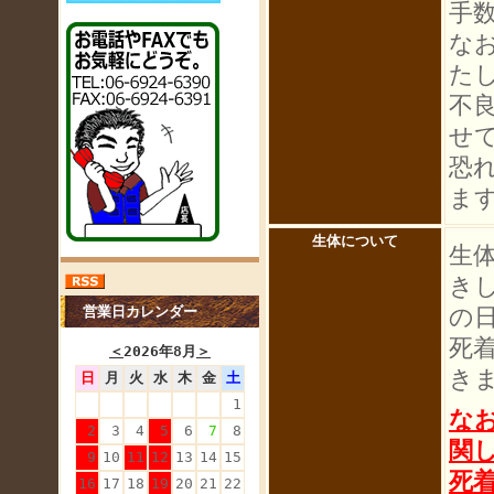
手
な
た
不
せ
恐
ま
生体について
生
き
の
営業日カレンダー
死
＜
2026年8月
＞
き
日
月
火
水
木
金
土
1
な
2
3
4
5
6
7
8
関
9
10
11
12
13
14
15
死
16
17
18
19
20
21
22