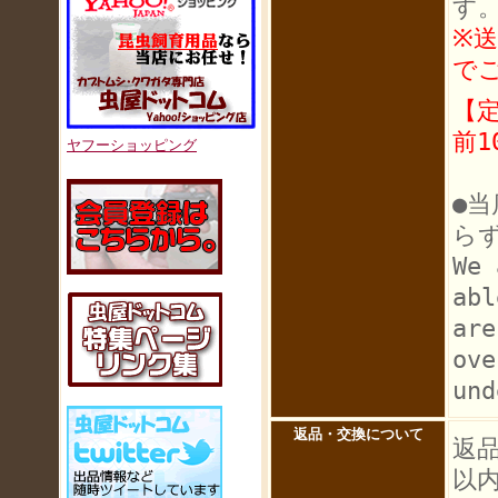
す
※
で
【
前1
ヤフーショッピング
●
ら
We 
abl
are
ove
und
返品・交換について
返
以