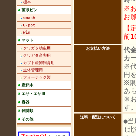
標本
※
菌糸ビン
お
smash
G-pot
【
Win
前1
マット
クワガタ幼虫用
代
お支払い方法
クワガタ産卵用
カ
カブト産卵飼育用
※
生体管理用
円
フォーテック製
※
産卵木
あ
エサ・エサ皿
※
容器
す
雑誌類
送料・配送について
その他
●当
(