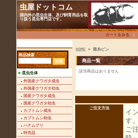
虫屋ドットコム
国内外の昆虫生体、及び飼育用品を取
り扱う昆虫専門店です。
カートをみる
HOME
> 菌糸ビン
商品検索
商品一覧
該当商品はありません
昆虫生体
外国産クワガタ成虫
外国産クワガタ幼虫
国産クワガタ成虫
国産クワガタ幼虫
ご注文方法
イ
カブトムシ成虫
カブトムシ幼虫
す
ハナムグリ
ご
特売品
時