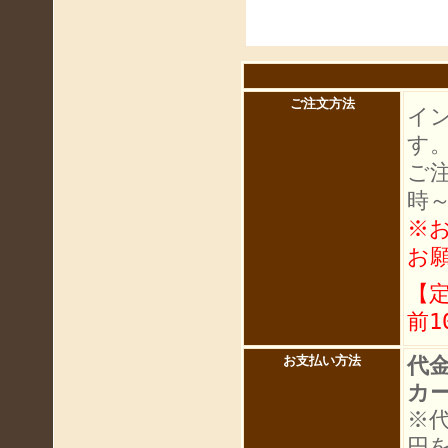
ご注文方法
イ
す
ご
時
※
お
【
前1
代
お支払い方法
カ
※
円