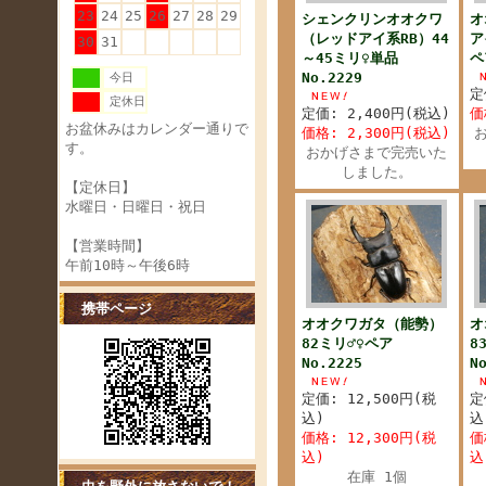
23
24
25
26
27
28
29
シェンクリンオオクワ
オ
（レッドアイ系RB）44
ア
30
31
～45ミリ♀単品
ペ
No.2229
今日
定
定休日
定価: 2,400円(税込)
価
お盆休みはカレンダー通りで
価格: 2,300円(税込)
す。
おかげさまで完売いた
しました。
【定休日】
水曜日・日曜日・祝日
【営業時間】
午前10時～午後6時
携帯ページ
オオクワガタ（能勢）
オ
82ミリ♂♀ペア
8
No.2225
N
定価: 12,500円(税
定
込)
込
価格: 12,300円(税
価
込)
込
在庫 1個