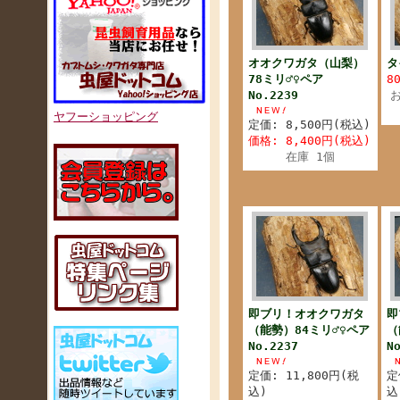
オオクワガタ（山梨）
タ
78ミリ♂♀ペア
8
No.2239
ヤフーショッピング
定価: 8,500円(税込)
価格: 8,400円(税込)
在庫 1個
即ブリ！オオクワガタ
即
（能勢）84ミリ♂♀ペア
（
No.2237
N
定価: 11,800円(税
定
込)
込