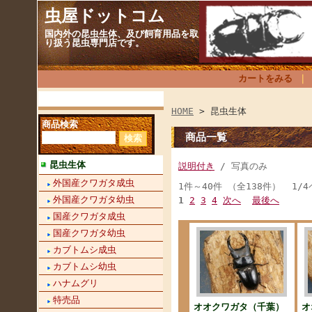
虫屋ドットコム
国内外の昆虫生体、及び飼育用品を取
り扱う昆虫専門店です。
カートをみる
HOME
> 昆虫生体
商品検索
商品一覧
昆虫生体
説明付き
/ 写真のみ
外国産クワガタ成虫
1件～40件 （全138件） 1/
外国産クワガタ幼虫
1
2
3
4
次へ
最後へ
国産クワガタ成虫
国産クワガタ幼虫
カブトムシ成虫
カブトムシ幼虫
ハナムグリ
特売品
オオクワガタ（千葉）
オ