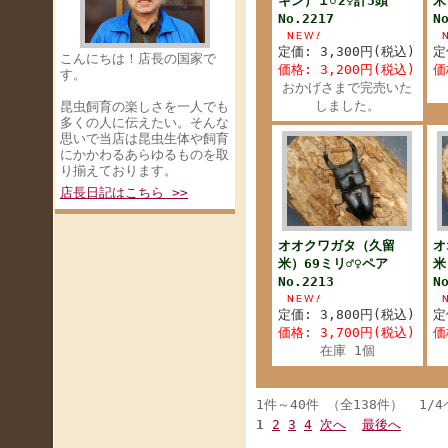
キン）１♂2♀計3頭
米
No.2217
N
定価: 3,300円(税込)
定
こんにちは！店長の国家で
価格: 3,200円(税込)
価
す。
おかげさまで完売いた
しました。
昆虫飼育の楽しさを一人でも
多くの人に伝えたい。そんな
思いで当店は昆虫生体や飼育
にかかわるあらゆるものを取
り揃えております。
店長日記はこちら >>
オオクワガタ（久留
オ
米）69ミリ♂♀ペア
米
No.2213
N
定価: 3,800円(税込)
定
価格: 3,700円(税込)
価
在庫 1個
1件～40件 （全138件） 1/
1
2
3
4
次へ
最後へ