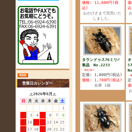
価格: 11,600円(税
価
込)
込
おかげさまで完売いた
しました。
タランドゥス76ミリ♂
オ
単品 No.2233
5
N
定価: 1,800円(税込)
価格: 1,700円(税込)
定
営業日カレンダー
在庫 1個
価
＜
2026年8月
＞
日
月
火
水
木
金
土
1
2
3
4
5
6
7
8
9
10
11
12
13
14
15
16
17
18
19
20
21
22