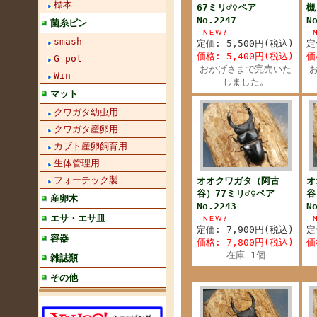
標本
67ミリ♂♀ペア
槻
No.2247
N
菌糸ビン
smash
定価: 5,500円(税込)
定
価格: 5,400円(税込)
価
G-pot
おかげさまで完売いた
Win
しました。
マット
クワガタ幼虫用
クワガタ産卵用
カブト産卵飼育用
生体管理用
フォーテック製
オオクワガタ（阿古
オ
谷）77ミリ♂♀ペア
谷
産卵木
No.2243
N
エサ・エサ皿
定価: 7,900円(税込)
定
容器
価格: 7,800円(税込)
価
在庫 1個
雑誌類
その他