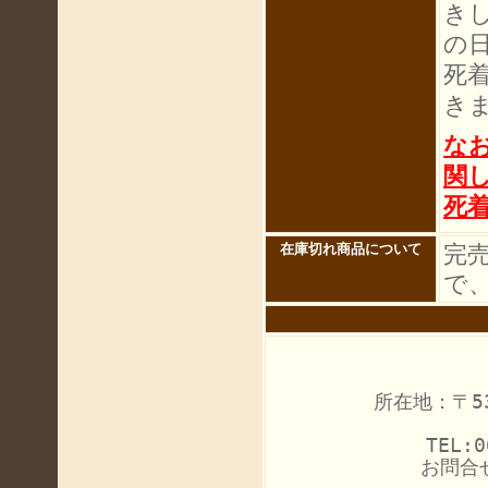
き
の
死
き
な
関
死
完
在庫切れ商品について
で
所在地：〒53
TEL:0
お問合