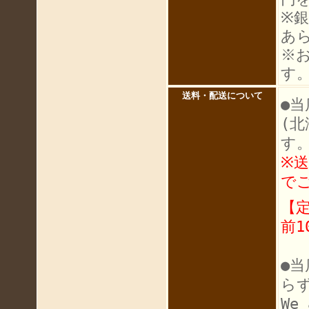
※
あ
※
す
送料・配送について
●当
(
す
※
で
【
前1
●
ら
We 