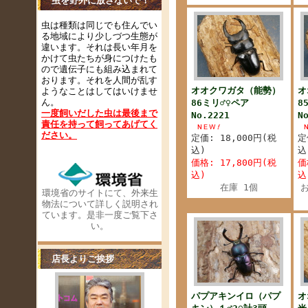
虫を野外に放さないで！
虫は種類は同じでも住んでい
る地域により少しづつ生態が
違います。それは長い年月を
かけて虫たちが身につけたも
ので遺伝子にも組み込まれて
おります。それを人間が乱す
オオクワガタ（能勢）
オ
ようなことはしてはいけませ
ん。
86ミリ♂♀ペア
8
一度飼いだした虫は最後まで
No.2221
N
責任を持って飼ってあげてく
ださい
。
定価: 18,000円(税
定
込)
込
価格: 17,800円(税
価
込)
込
在庫 1個
環境省のサイトにて、外来生
物法について詳しく説明され
ています。是非一度ご覧下さ
い。
店長よりご挨拶
パプアキンイロ（パプ
オ