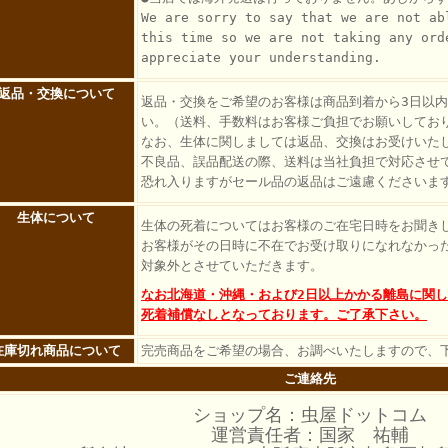
We are sorry to say that we are not ab
this time so we are not taking any ord
appreciate your understanding.
返品・交換について
返品・交換をご希望のお客様は商品到着から3日以
い。（送料、手数料はお客様ご負担でお願いしてお
なお、生体に関しましては返品、交換はお受けいた
不良品、誤品配送の際、送料は当社負担で対応させ
恐れ入りますがセール品の返品はご遠慮くださいま
生体について
生体の死着についてはお客様のご在宅日時をお聞き
お客様がその日時に不在でお受け取りになれなかっ
対象外とさせていただきます。
なお北海道・沖縄・および2日以上かかる離島に関
死着補償なしとなっております。ご了承下さい。
在庫切れ商品について
完売商品をご希望の場合、お調べいたしますので、
ご連絡先
ショップ名：虫屋ドットコム
運営責任者：国家 祐輔