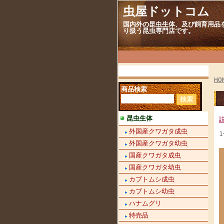
虫屋ドットコム
国内外の昆虫生体、及び飼育用品
り扱う昆虫専門店です。
HO
商品検索
昆虫生体
外国産クワガタ成虫
外国産クワガタ幼虫
国産クワガタ成虫
国産クワガタ幼虫
カブトムシ成虫
カブトムシ幼虫
ハナムグリ
特売品