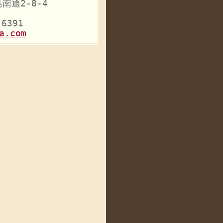
南通2-8-4
-6391
a.com