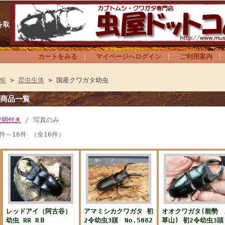
を取
カートをみる
｜
マイページへログイン
｜
ご利用案内
ME
>
昆虫生体
> 国産クワガタ幼虫
商品一覧
説明付き
/ 写真のみ
1件～16件 （全16件）
レッドアイ（阿古谷）
アマミシカクワガタ 初
オオクワガタ(能勢 
幼虫 RR RＢ
2令幼虫3頭 No.5082
草山) 初2令幼虫3