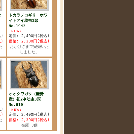
タ
トカラノコギリ ホワ
頭
イトアイ幼虫3頭
No.1942
込)
定価: 2,400円(税込)
込)
価格: 2,300円(税込)
た
おかげさまで完売いた
しました。
）
オオクワガタ（能勢
産）初2令幼虫3頭
No.810
込)
込)
定価: 2,400円(税込)
た
価格: 2,300円(税込)
在庫 3個