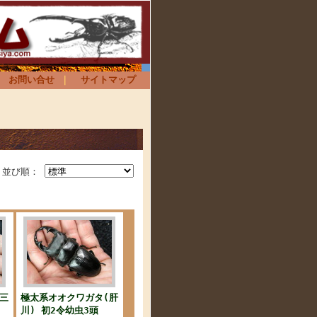
｜
お問い合せ
｜
サイトマップ
並び順：
三
極太系オオクワガタ(肝
頭
川) 初2令幼虫3頭