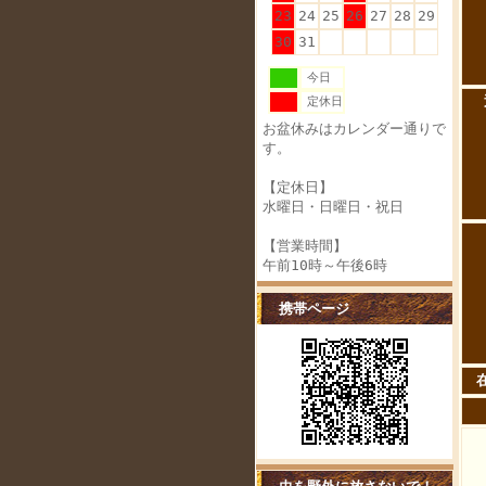
23
24
25
26
27
28
29
30
31
今日
定休日
お盆休みはカレンダー通りで
す。
【定休日】
水曜日・日曜日・祝日
【営業時間】
午前10時～午後6時
携帯ページ