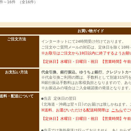
1件～16件 （全16件）
お買い物ガイド
ご注文方法
インターネットにて24時間受け付けております。
ご注文やご質問メールの対応は、定休日を除く10時
※お取引はご注文から10日以内に終了するようお願
【定休日】水曜日・日曜日・祝日 【営業時間】午前
お支払い方法
代金引換、銀行振込、ゆうちょ銀行、クレジットカ
※代金引換ご利用の際は、手数料として別途315円
※銀行振込手数料はお客様負担となりますので、あ
※お振込みの場合はご入金確認後の発送となります
送料・配送について
●当店 定休日の翌日
(北海道・沖縄は翌々日)のお届けは致しかねます。
※送料、お選びいただける配送時間帯は
こちら
でご
【定休日】水曜日・日曜日・祝日 【営業時間】午前
●当店では海外発送は行っておりません。あしから