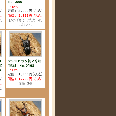
No.5080
込)
定価: 3,000円(税込)
込)
価格: 2,800円(税込)
た
おかげさまで完売いた
しました。
ガ
ツシマヒラタ初２令幼
2
虫3頭 No.2198
8
定価: 1,800円(税込)
込)
価格: 1,700円(税込)
込)
在庫 5個
た