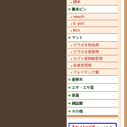
標本
菌糸ビン
smash
G-pot
Win
マット
クワガタ幼虫用
クワガタ産卵用
カブト産卵飼育用
生体管理用
フォーテック製
産卵木
エサ・エサ皿
容器
雑誌類
その他