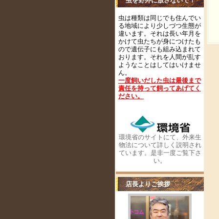
虫を野外に放さないで！
虫は種類は同じでも住んでい
る地域により少しづつ生態が
違います。それは長い年月を
かけて虫たちが身につけたも
ので遺伝子にも組み込まれて
おります。それを人間が乱す
ようなことはしてはいけませ
ん。
一度飼いだした虫は最後まで
責任を持って飼ってあげてく
ださい
。
環境省のサイトにて、外来生
物法について詳しく説明され
ています。是非一度ご覧下さ
い。
店長よりご挨拶