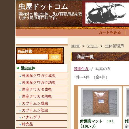
虫屋ドットコム
国内外の昆虫生体、及び飼育用品を取
り扱う昆虫専門店です。
カートをみる
HOME
>
マット
> 生体管理用
商品検索
商品一覧
昆虫生体
説明付き
/ 写真のみ
外国産クワガタ成虫
1件～4件 （全4件）
外国産クワガタ幼虫
国産クワガタ成虫
国産クワガタ幼虫
カブトムシ成虫
カブトムシ幼虫
ハナムグリ
針葉樹マット 30Ｌ
針
特売品
(10L×3)
定