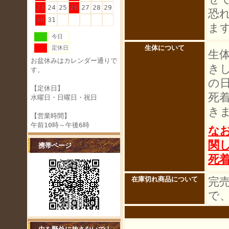
23
24
25
26
27
28
29
恐
30
31
ま
今日
生体について
定休日
生
お盆休みはカレンダー通りで
き
す。
の
【定休日】
死
水曜日・日曜日・祝日
き
【営業時間】
午前10時～午後6時
な
関
携帯ページ
死
完
在庫切れ商品について
で