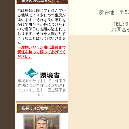
虫を野外に放さないで！
虫は種類は同じでも住んでい
所在地：〒53
る地域により少しづつ生態が
違います。それは長い年月を
TEL:0
かけて虫たちが身につけたも
お問合
ので遺伝子にも組み込まれて
おります。それを人間が乱す
ようなことはしてはいけませ
ん。
一度飼いだした虫は最後まで
責任を持って飼ってあげてく
ださい
。
環境省のサイトにて、外来生
物法について詳しく説明され
ています。是非一度ご覧下さ
い。
店長よりご挨拶