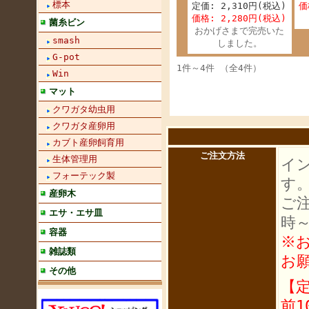
標本
定価: 2,310円(税込)
価
価格: 2,280円(税込)
菌糸ビン
おかげさまで完売いた
smash
しました。
G-pot
1件～4件 （全4件）
Win
マット
クワガタ幼虫用
クワガタ産卵用
カブト産卵飼育用
ご注文方法
生体管理用
イ
フォーテック製
す
産卵木
ご
エサ・エサ皿
時
容器
※
雑誌類
お
その他
【
前1