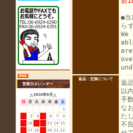
前1
●
ら
We 
abl
are
ove
und
返品・交換について
返
営業日カレンダー
以
＜
2026年8月
＞
手
日
月
火
水
木
金
土
な
1
た
2
3
4
5
6
7
8
不
9
10
11
12
13
14
15
16
17
18
19
20
21
22
せ