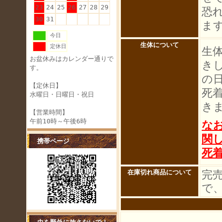
23
24
25
26
27
28
29
恐
30
31
ま
今日
生体について
定休日
生
お盆休みはカレンダー通りで
き
す。
の
【定休日】
死
水曜日・日曜日・祝日
き
【営業時間】
午前10時～午後6時
な
関
携帯ページ
死
完
在庫切れ商品について
で