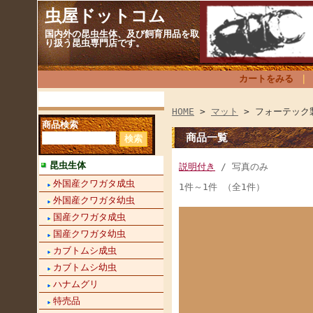
虫屋ドットコム
国内外の昆虫生体、及び飼育用品を取
り扱う昆虫専門店です。
カートをみる
HOME
>
マット
> フォーテック
商品検索
商品一覧
昆虫生体
説明付き
/ 写真のみ
外国産クワガタ成虫
1件～1件 （全1件）
外国産クワガタ幼虫
国産クワガタ成虫
国産クワガタ幼虫
カブトムシ成虫
カブトムシ幼虫
ハナムグリ
特売品