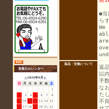
●
ら
We 
abl
are
ove
und
返品・交換について
返
営業日カレンダー
以
＜
2026年8月
＞
手
日
月
火
水
木
金
土
な
1
た
2
3
4
5
6
7
8
不
9
10
11
12
13
14
15
せ
16
17
18
19
20
21
22