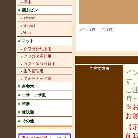
標本
菌糸ビン
smash
G-pot
1件～1件 （全1件）
Win
マット
クワガタ幼虫用
クワガタ産卵用
カブト産卵飼育用
ご注文方法
イ
生体管理用
フォーテック製
す
産卵木
ご
エサ・エサ皿
時
容器
※
雑誌類
お
その他
【
前1