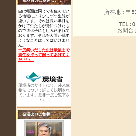
虫を野外に放さないで！
虫は種類は同じでも住んでい
所在地：〒53
る地域により少しづつ生態が
違います。それは長い年月を
TEL:0
かけて虫たちが身につけたも
お問合
ので遺伝子にも組み込まれて
おります。それを人間が乱す
ようなことはしてはいけませ
ん。
一度飼いだした虫は最後まで
責任を持って飼ってあげてく
ださい
。
環境省のサイトにて、外来生
物法について詳しく説明され
ています。是非一度ご覧下さ
い。
店長よりご挨拶