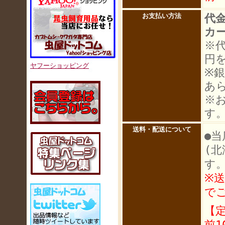
代
お支払い方法
カ
※
円
ヤフーショッピング
※
あ
※
す
送料・配送について
●当
(
す
※
で
【
前1