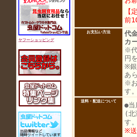
お
【
前1
代
お支払い方法
ヤフーショッピング
カ
※
円
※
あ
※
す
送料・配送について
●当
(
す
※