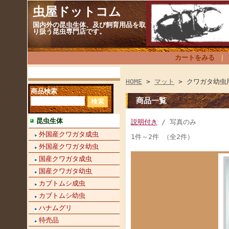
虫屋ドットコム
国内外の昆虫生体、及び飼育用品を取
り扱う昆虫専門店です。
カートをみる
HOME
>
マット
> クワガタ幼虫
商品検索
商品一覧
昆虫生体
説明付き
/ 写真のみ
外国産クワガタ成虫
1件～2件 （全2件）
外国産クワガタ幼虫
国産クワガタ成虫
国産クワガタ幼虫
カブトムシ成虫
カブトムシ幼虫
ハナムグリ
特売品