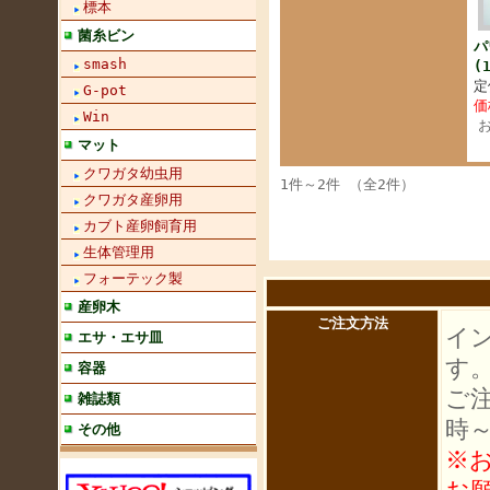
標本
菌糸ビン
パ
smash
(
定
G-pot
価
Win
マット
クワガタ幼虫用
1件～2件 （全2件）
クワガタ産卵用
カブト産卵飼育用
生体管理用
フォーテック製
産卵木
ご注文方法
イ
エサ・エサ皿
す
容器
ご
雑誌類
時
その他
※