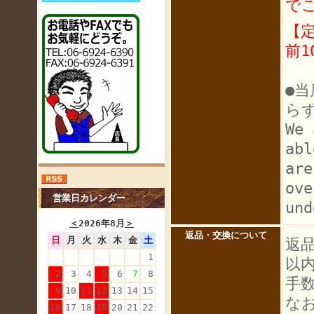
で
【
前1
●
ら
We 
abl
are
ove
営業日カレンダー
und
＜
2026年8月
＞
返品・交換について
日
月
火
水
木
金
土
返
1
以
2
3
4
5
6
7
8
手
9
10
11
12
13
14
15
な
16
17
18
19
20
21
22