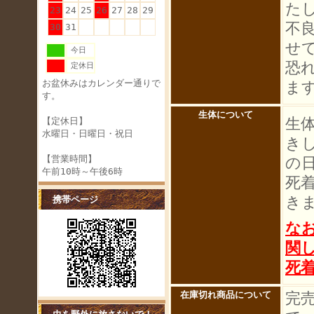
た
23
24
25
26
27
28
29
不
30
31
せ
今日
恐
定休日
お盆休みはカレンダー通りで
ま
す。
生体について
生
【定休日】
水曜日・日曜日・祝日
き
【営業時間】
の
午前10時～午後6時
死
き
携帯ページ
な
関
死
完
在庫切れ商品について