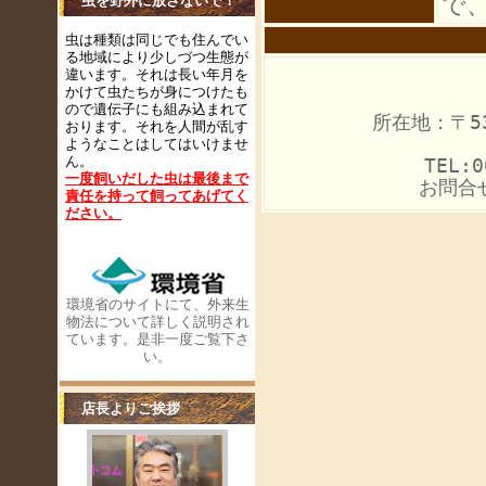
で
虫を野外に放さないで！
虫は種類は同じでも住んでい
る地域により少しづつ生態が
違います。それは長い年月を
かけて虫たちが身につけたも
ので遺伝子にも組み込まれて
所在地：〒53
おります。それを人間が乱す
ようなことはしてはいけませ
ん。
TEL:0
一度飼いだした虫は最後まで
お問合
責任を持って飼ってあげてく
ださい
。
環境省のサイトにて、外来生
物法について詳しく説明され
ています。是非一度ご覧下さ
い。
店長よりご挨拶