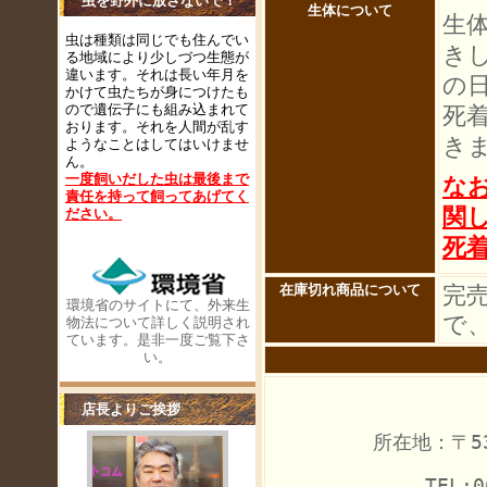
虫を野外に放さないで！
生体について
生
虫は種類は同じでも住んでい
き
る地域により少しづつ生態が
違います。それは長い年月を
の
かけて虫たちが身につけたも
ので遺伝子にも組み込まれて
死
おります。それを人間が乱す
き
ようなことはしてはいけませ
ん。
一度飼いだした虫は最後まで
な
責任を持って飼ってあげてく
関
ださい
。
死
完
在庫切れ商品について
環境省のサイトにて、外来生
で
物法について詳しく説明され
ています。是非一度ご覧下さ
い。
店長よりご挨拶
所在地：〒53
TEL:0