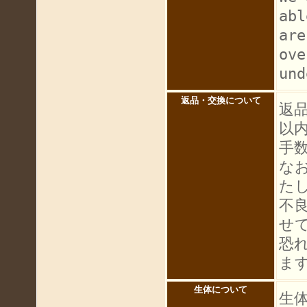
abl
are
ove
und
返品・交換について
返
以
手
な
た
不
せ
恐
ま
生体について
生