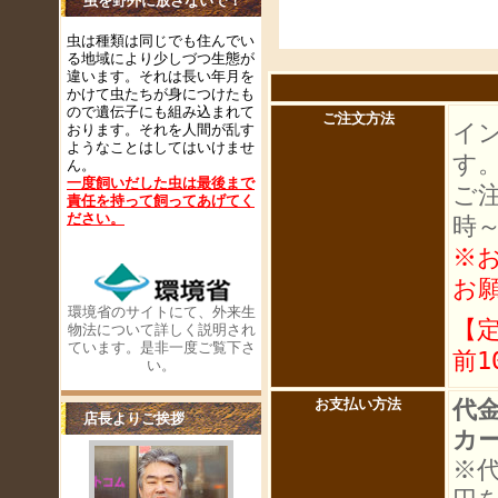
虫を野外に放さないで！
虫は種類は同じでも住んでい
る地域により少しづつ生態が
違います。それは長い年月を
かけて虫たちが身につけたも
ので遺伝子にも組み込まれて
ご注文方法
イ
おります。それを人間が乱す
ようなことはしてはいけませ
す
ん。
一度飼いだした虫は最後まで
ご
責任を持って飼ってあげてく
ださい
。
時
※
お
環境省のサイトにて、外来生
【
物法について詳しく説明され
ています。是非一度ご覧下さ
前1
い。
代
お支払い方法
店長よりご挨拶
カ
※