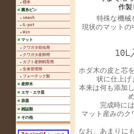
標本
作製
菌糸ビン
特殊な機械
smash
G-pot
現状のマットの
Win
マット
クワガタ幼虫用
10
クワガタ産卵用
カブト産卵飼育用
ホダ木の皮と芯
生体管理用
フォーテック製
状に仕上げ
産卵木
本来は何も添加
エサ・エサ皿
容器
完成時に
雑誌類
マット産みのク
その他
なお、あまりに