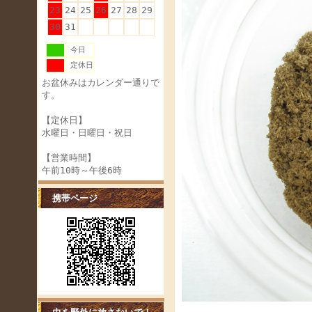
23
24
25
26
27
28
29
30
31
今日
定休日
お盆休みはカレンダー通りで
す。
【定休日】
水曜日・日曜日・祝日
【営業時間】
午前10時～午後6時
携帯ページ