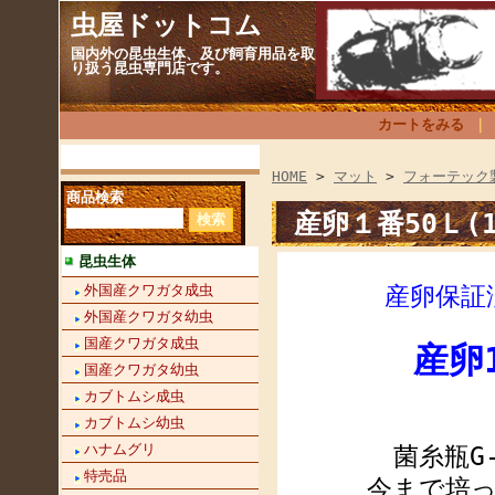
虫屋ドットコム
国内外の昆虫生体、及び飼育用品を取
り扱う昆虫専門店です。
カートをみる
HOME
>
マット
>
フォーテック
商品検索
産卵１番50Ｌ(1
昆虫生体
外国産クワガタ成虫
産卵保証
外国産クワガタ幼虫
国産クワガタ成虫
産卵
国産クワガタ幼虫
カブトムシ成虫
カブトムシ幼虫
ハナムグリ
菌糸瓶G
特売品
今まで培