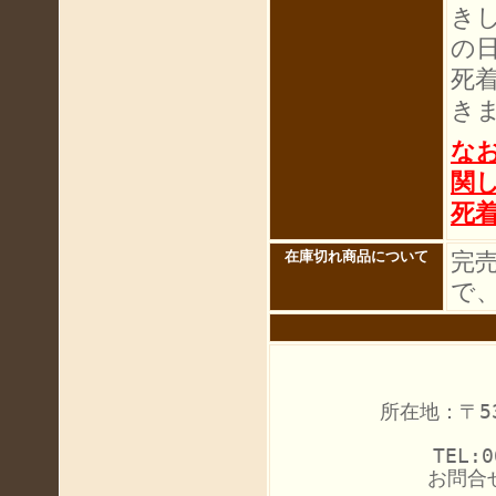
き
の
死
き
な
関
死
完
在庫切れ商品について
で
所在地：〒53
TEL:0
お問合