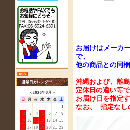
お届けはメーカ
で、
他の商品との同
沖縄および、離
営業日カレンダー
定休日の違い等
＜
2026年8月
＞
お届け日を指定す
日
月
火
水
木
金
土
なお、 指定なし
1
2
3
4
5
6
7
8
9
10
11
12
13
14
15
16
17
18
19
20
21
22