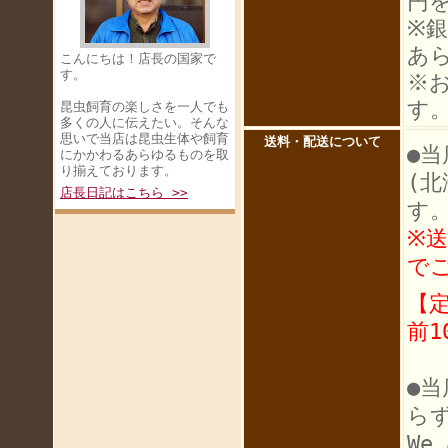
円
※
あ
こんにちは！店長の国家で
す。
※
す
昆虫飼育の楽しさを一人でも
多くの人に伝えたい。そんな
思いで当店は昆虫生体や飼育
送料・配送について
●当
にかかわるあらゆるものを取
り揃えております。
(
店長日記はこちら >>
す
※
で
【
前1
●
ら
We 